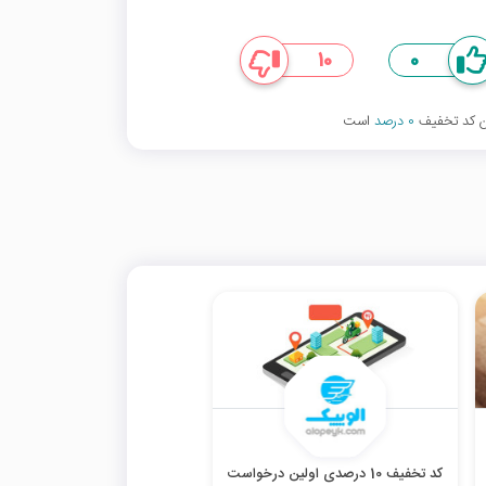
10
0
ین کد تخفیف
0 درصد
است
کد تخفیف 10 درصدی اولین درخواست