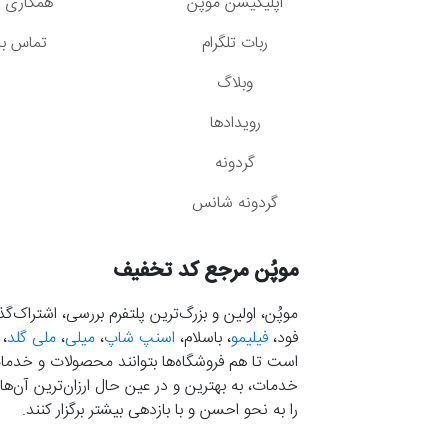
اپلیکیشن موپُن
همکاری با
ربات تلگرام
تماس با 
وبلاگ
رویدادها
گردونه
گردونه شانس
موپُن مرجع کد تخفیف
موپُن، اولین و بزرگ‌ترین پلتفرم بررسی، اشتراک‌
فود،
فیلیمو
، باسلام،
اسنپ شاپ
،
میلی
،
ملی گلد
،
است تا هم فروشگاه‌ها بتوانند محصولات و خدمات 
خدمات، به بهترین و در عین حال ارزان‌ترین آن‌ها 
را به نحو احسن و با بازدهی بیشتر برگزار کنند.