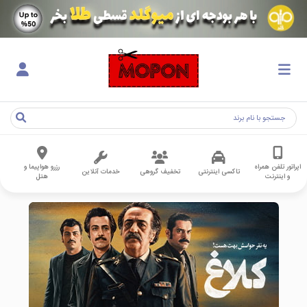
اپراتور تلفن همراه
رزرو هواپیما و
تاکسی اینترنتی
تخفیف گروهی
خدمات آنلاین
و اینترنت
هتل