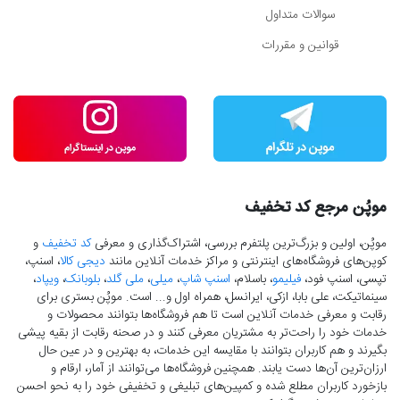
سوالات متداول
قوانین و مقررات
موپُن مرجع کد تخفیف
موپُن، اولین و بزرگ‌ترین پلتفرم بررسی، اشتراک‌گذاری و معرفی
کد تخفیف
و
کوپن‌های فروشگاه‌های اینترنتی و مراکز خدمات آنلاین مانند
دیجی کالا
، اسنپ،
تپسی، اسنپ فود،
فیلیمو
، باسلام،
اسنپ شاپ
،
میلی
،
ملی گلد
،
بلوبانک
،
ویپاد
،
سینماتیکت، علی بابا، ازکی، ایرانسل، همراه اول و... است. موپُن بستری برای
رقابت و معرفی خدمات آنلاین است تا هم فروشگاه‌ها بتوانند محصولات و
خدمات خود را راحت‌تر به مشتریان معرفی کنند و در صحنه رقابت از بقیه پیشی
بگیرند و هم کاربران بتوانند با مقایسه این خدمات، به بهترین و در عین حال
ارزان‌ترین آن‌ها دست‌ یابند. همچنین فروشگاه‌ها می‌توانند از آمار، ارقام و
بازخورد کاربران مطلع شده و کمپین‌های تبلیغی و تخفیفی خود را به نحو احسن