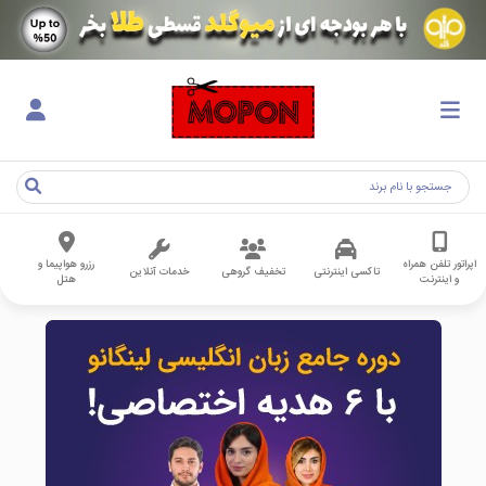
اپراتور تلفن همراه
رزرو هواپیما و
تاکسی اینترنتی
تخفیف گروهی
خدمات آنلاین
و اینترنت
هتل