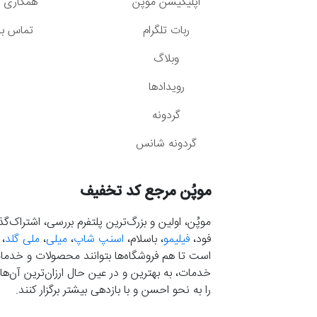
اپلیکیشن موپُن
همکاری با
ربات تلگرام
تماس با 
وبلاگ
رویدادها
گردونه
گردونه شانس
موپُن مرجع کد تخفیف
موپُن، اولین و بزرگ‌ترین پلتفرم بررسی، اشتراک‌
فود،
فیلیمو
، باسلام،
اسنپ شاپ
،
میلی
،
ملی گلد
،
است تا هم فروشگاه‌ها بتوانند محصولات و خدمات 
خدمات، به بهترین و در عین حال ارزان‌ترین آن‌ها 
را به نحو احسن و با بازدهی بیشتر برگزار کنند.