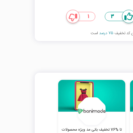
1
3
ین کد تخفیف
75 درصد
است
تا %76 تخفیف بانی مد ویژه محصولات