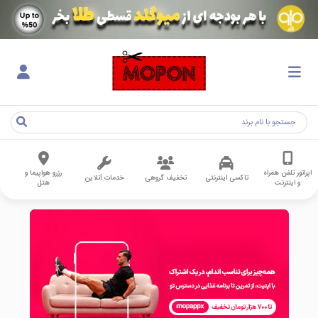
اپراتور تلفن همراه
رزرو هواپیما و
تاکسی اینترنتی
تخفیف گروهی
خدمات آنلاین
و اینترنت
هتل