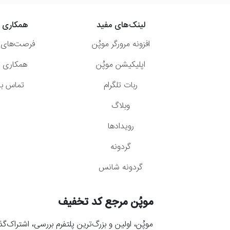
لینک‌های مفید
همکاری ب
افزونه مرورگر موپُن
فرصت‌های 
اپلیکیشن موپُن
همکاری با
ربات تلگرام
تماس با 
وبلاگ
رویدادها
گردونه
گردونه شانس
موپُن مرجع کد تخفیف
موپُن، اولین و بزرگ‌ترین پلتفرم بررسی، اشتراک‌