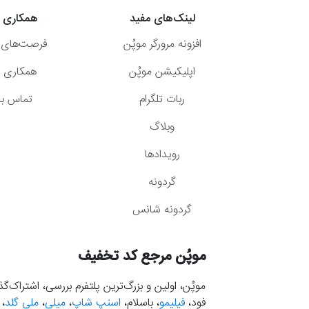
لینک‌های مفید
همکاری ب
افزونه مرورگر موپُن
فرصت‌های 
اپلیکیشن موپُن
همکاری با
ربات تلگرام
تماس با 
وبلاگ
رویدادها
گردونه
گردونه شانس
موپُن مرجع کد تخفیف
موپُن، اولین و بزرگ‌ترین پلتفرم بررسی، اشتراک‌
فود،
فیلیمو
، باسلام،
اسنپ شاپ
،
میلی
،
ملی گلد
،