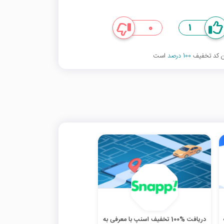
0
1
ین کد تخفیف
100 درصد
است
دریافت %100 تخفیف اسنپ با معرفی به