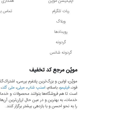
اپلیکیشن موپُن
همکاری با
ربات تلگرام
تماس با 
وبلاگ
رویدادها
گردونه
گردونه شانس
موپُن مرجع کد تخفیف
موپُن، اولین و بزرگ‌ترین پلتفرم بررسی، اشتراک‌
فود،
فیلیمو
، باسلام،
اسنپ شاپ
،
میلی
،
ملی گلد
،
است تا هم فروشگاه‌ها بتوانند محصولات و خدمات 
خدمات، به بهترین و در عین حال ارزان‌ترین آن‌ها 
را به نحو احسن و با بازدهی بیشتر برگزار کنند.