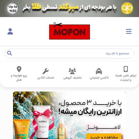
اپراتور تلفن همراه
رزرو هواپیما و
تاکسی اینترنتی
تخفیف گروهی
خدمات آنلاین
و اینترنت
هتل