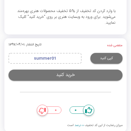
با وارد کردن کد تخفیف از %5 تخفیف محصولات هنری بهره‌مند
می‌شوید. برای ورود به وبسایت هنری بر روی "خرید کنید" کلیک
نمایید.
تاریخ انتشار: 1397/04/01
منقضی شده
کپی کنید
summer01
خرید کنید
0
0
میزان رضایت از این کد تخفیف
0 درصد
است