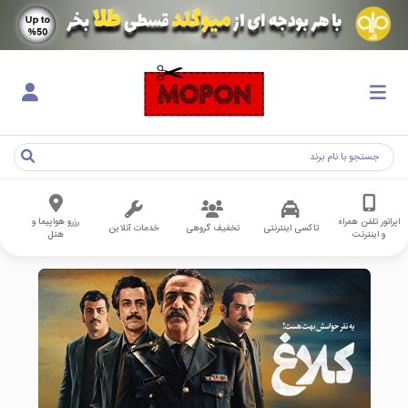
اپراتور تلفن همراه
رزرو هواپیما و
تاکسی اینترنتی
تخفیف گروهی
خدمات آنلاین
و اینترنت
هتل