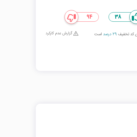
94
38
گزارش عدم کارکرد
ین کد تخفیف
29 درصد
است