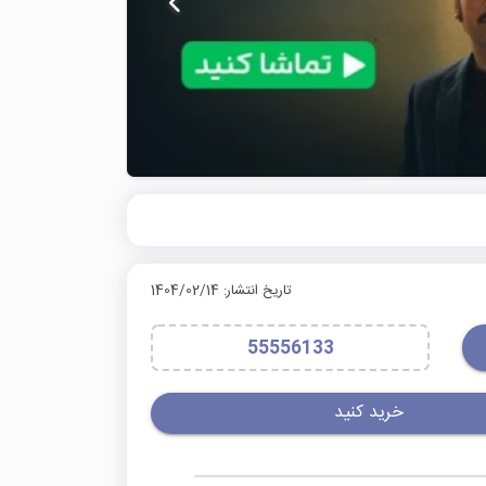
تاریخ انتشار: 1404/02/14
55556133
خرید کنید