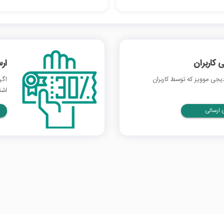
 کاربران
ار
جی موویز که توسط کاربران
اگر
اشت
ارسالی