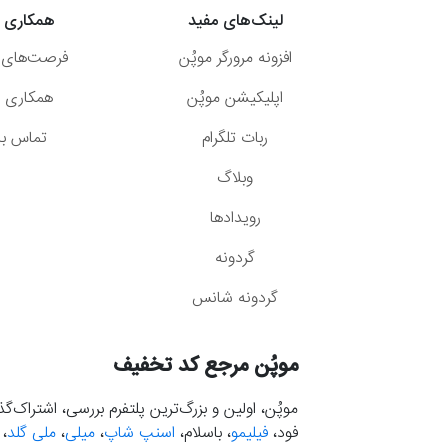
لینک‌های مفید
همکاری ب
افزونه مرورگر موپُن
فرصت‌های 
اپلیکیشن موپُن
همکاری با
ربات تلگرام
تماس با 
وبلاگ
رویدادها
گردونه
گردونه شانس
موپُن مرجع کد تخفیف
موپُن، اولین و بزرگ‌ترین پلتفرم بررسی، اشتراک‌
فود،
فیلیمو
، باسلام،
اسنپ شاپ
،
میلی
،
ملی گلد
،