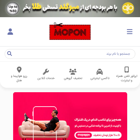
اپراتور تلفن همراه
رزرو هواپیما و
تاکسی اینترنتی
تخفیف گروهی
خدمات آنلاین
و اینترنت
هتل