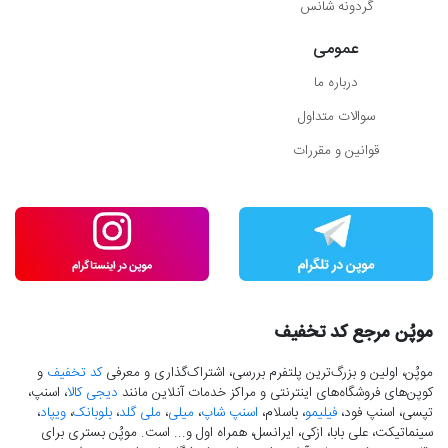
گردونه شانس
عمومی
درباره ما
سوالات متداول
قوانین و مقررات
موپُن مرجع کد تخفیف
موپُن، اولین و بزرگ‌ترین پلتفرم بررسی، اشتراک‌گذاری و معرفی
کد تخفیف
و
کوپن‌های فروشگاه‌های اینترنتی و مراکز خدمات آنلاین مانند
دیجی کالا
، اسنپ،
تپسی، اسنپ فود،
فیلیمو
، باسلام،
اسنپ شاپ
،
میلی
،
ملی گلد
،
بلوبانک
،
ویپاد
،
سینماتیکت، علی بابا، ازکی، ایرانسل، همراه اول و... است. موپُن بستری برای