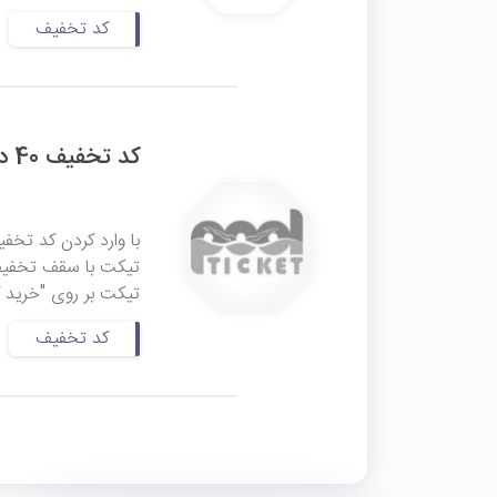
کد تخفیف
کد تخفیف 40 درصدی پول تیکت
تیکت بر روی "خرید ک
کد تخفیف