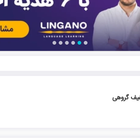
یف گروهی