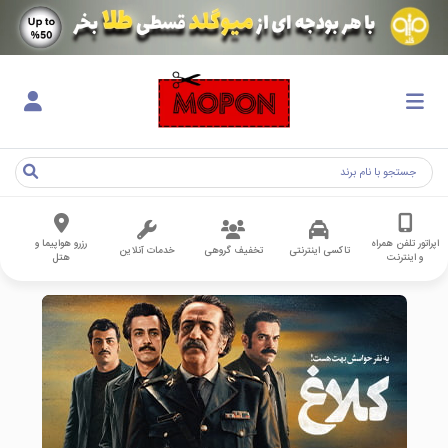
اپراتور تلفن همراه
رزرو هواپیما و
تاکسی اینترنتی
تخفیف گروهی
خدمات آنلاین
و اینترنت
هتل