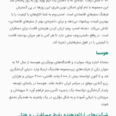
1396 شکل گرفت. ایده‌ای که با داشتن یک تیم پویا، روز به روز پخته‌تر شد.
این مجموعه با نام آوای اسکان نوین شرق، این روزها در پی گسترش
فرهنگ سفرهای اقتصادی است. اسنپ‌روم به شما اتاق‌های با کیفیت را با
بهترین قیمت پیشنهاد می‌دهد و برای «تجربه‌ی بهتر از سفر‌های اقتصادی»
تلاش می‌کند. دغدغه اسنپ روم، ارزان‌ کردن هزینه‌ی اقامت برای مسافران
است. در واقع «اسنپ‌روم» سعی دارد تا هر کس با هر میزان بودجه، اقامت
با کیفیتی را در طول سفرهایش تجربه کند.
هومسا
سامانه اجاره ویلا، سوئیت و اقامتگاه‌های بوم‌گردی هومسا، از سال 96 به
عنوان یکی از شرکت‌های زیرمجموعه هلدینگ ارنیکا وارد دنیای گردشگری
شد و تا کنون توانسته بیش از 6000 واحد اقامتی، 3000 میزبان و هزاران
رزرو آنلاین موفق در سراسر ایران داشته باشد. هومسا در راستای توسعه
پایدار گردشگری توانسته یک زنجیره تأمین سبز فراهم آورد تا میهمانان و
میزبانان با خیالی آسوده و به شکل مؤثری در یک پلتفرم، به همدیگر ملحق
شوند.
شرکت‌های ارائه‌دهنده بلیط مسافرتی و هتل