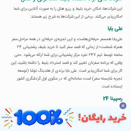
این شرکت‌ها، امکان خرید بلیط و رزرو هتل را به صورت آنلاین برای شما
امکان‌پذیر می‌کنند. برخی از این شرکت‌ها به شرح زیر هستند:
علی بابا
علی‌بابا همسفر حرفه‌ای‌هاست، و این تجربه‌ی حرفه‌ای در همه مراحل سفر
همراه شماست؛ از زمانی که قصد سفر کنید تا خرید بلیط، پشتیبانی 24
ساعته توسط تیم 247 نفره مرکز پشتیبانی برای شما ارائه می‌شود. حتی
وقتی که برنامه سفرتان تغییر کند و قصد استرداد بلیط را داشته باشید، این
کار برای شما امکان‌پذیر است. علی ‌بابا برندی از هلدینگ توشا (توسعه
تجربه شایسته سفر) است، سامانه‌ای که در سکوی اول گردشگری کشور
ایستاده است.
رسپینا 24
×
رسپینا 24، در حال حاضر با بیش از 100 نفر کارشناس، از سال 1389در حال
ارائه خدمات خرید آنلاین بلیط هوایپما، بلیط قطار، اتوبوس، بلیط چارتر و
رزرو هتل طبق مقررات سازمان‌های مطبوع در کشور به هموطنان گرامی