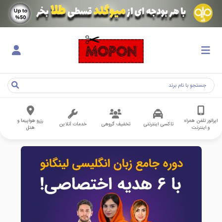
اپراتور تلفن همراه
رزرو هواپیما و
تاکسی اینترنتی
تخفیف گروهی
خدمات آنلاین
و اینترنت
هتل