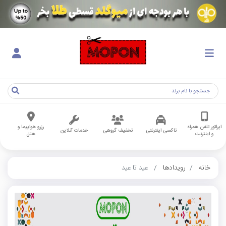
اپراتور تلفن همراه
رزرو هواپیما و
تاکسی اینترنتی
تخفیف گروهی
خدمات آنلاین
و اینترنت
هتل
خانه
رویدادها
عید تا عید