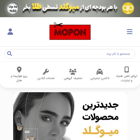
اپراتور تلفن همراه
رزرو هواپیما و
تاکسی اینترنتی
تخفیف گروهی
خدمات آنلاین
و اینترنت
هتل