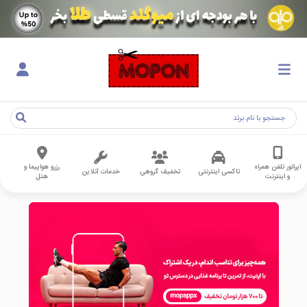
اپراتور تلفن همراه
رزرو هواپیما و
تاکسی اینترنتی
تخفیف گروهی
خدمات آنلاین
و اینترنت
هتل