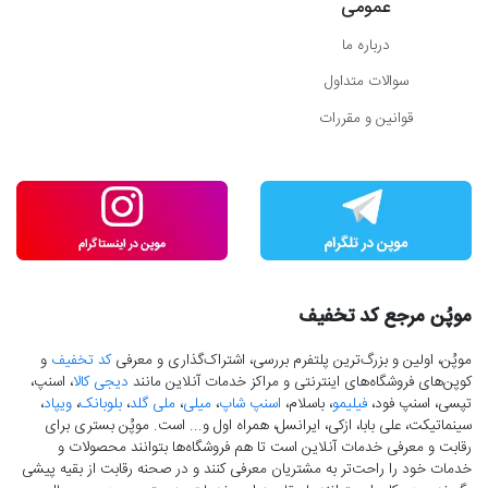
عمومی
درباره ما
سوالات متداول
قوانین و مقررات
موپُن مرجع کد تخفیف
موپُن، اولین و بزرگ‌ترین پلتفرم بررسی، اشتراک‌گذاری و معرفی
کد تخفیف
و
کوپن‌های فروشگاه‌های اینترنتی و مراکز خدمات آنلاین مانند
دیجی کالا
، اسنپ،
تپسی، اسنپ فود،
فیلیمو
، باسلام،
اسنپ شاپ
،
میلی
،
ملی گلد
،
بلوبانک
،
ویپاد
،
سینماتیکت، علی بابا، ازکی، ایرانسل، همراه اول و... است. موپُن بستری برای
رقابت و معرفی خدمات آنلاین است تا هم فروشگاه‌ها بتوانند محصولات و
خدمات خود را راحت‌تر به مشتریان معرفی کنند و در صحنه رقابت از بقیه پیشی