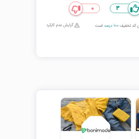
0
3
گزارش عدم کارکرد
ین کد تخفیف
100 درصد
است