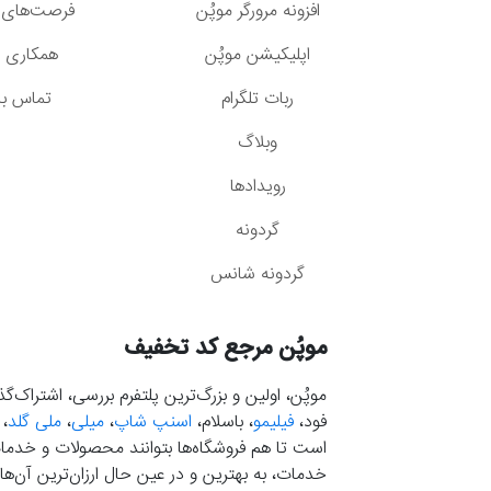
افزونه مرورگر موپُن
فرصت‌های 
اپلیکیشن موپُن
همکاری با
ربات تلگرام
تماس با 
وبلاگ
رویدادها
گردونه
گردونه شانس
موپُن مرجع کد تخفیف
موپُن، اولین و بزرگ‌ترین پلتفرم بررسی، اشتراک‌
فود،
فیلیمو
، باسلام،
اسنپ شاپ
،
میلی
،
ملی گلد
،
است تا هم فروشگاه‌ها بتوانند محصولات و خدمات 
خدمات، به بهترین و در عین حال ارزان‌ترین آن‌ها 