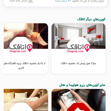
گزارش عدم کارکرد
میزان رضایت از این کد تخفیف
86 درصد
است
کوپن‌های دیگر اتاقک
250 هزار تومان کد تخفیف اتاقک
تا %50 تخفیف اتاقک ویژه اقامتگاه‌های ل
آخری
سایر کوپن‌های رزرو هواپیما و هتل