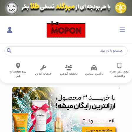
اپراتور تلفن همراه
رزرو هواپیما و
تاکسی اینترنتی
تخفیف گروهی
خدمات آنلاین
و اینترنت
هتل