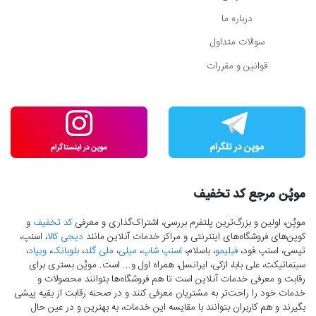
درباره ما
سوالات متداول
قوانین و مقررات
موپُن مرجع کد تخفیف
موپُن، اولین و بزرگ‌ترین پلتفرم بررسی، اشتراک‌گذاری و معرفی
کد تخفیف
و
کوپن‌های فروشگاه‌های اینترنتی و مراکز خدمات آنلاین مانند
دیجی کالا
، اسنپ،
تپسی، اسنپ فود،
فیلیمو
، باسلام،
اسنپ شاپ
،
میلی
،
ملی گلد
،
بلوبانک
،
ویپاد
،
سینماتیکت، علی بابا، ازکی، ایرانسل، همراه اول و... است. موپُن بستری برای
رقابت و معرفی خدمات آنلاین است تا هم فروشگاه‌ها بتوانند محصولات و
خدمات خود را راحت‌تر به مشتریان معرفی کنند و در صحنه رقابت از بقیه پیشی
بگیرند و هم کاربران بتوانند با مقایسه این خدمات، به بهترین و در عین حال