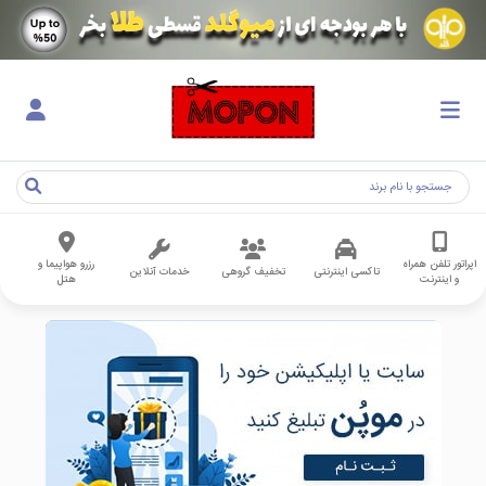
اپراتور تلفن همراه
رزرو هواپیما و
تاکسی اینترنتی
تخفیف گروهی
خدمات آنلاین
و اینترنت
هتل