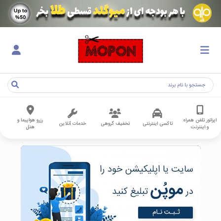
اپراتور تلفن همراه
رزرو هواپیما و
تاکسی اینترنتی
تخفیف گروهی
خدمات آنلاین
و اینترنت
هتل