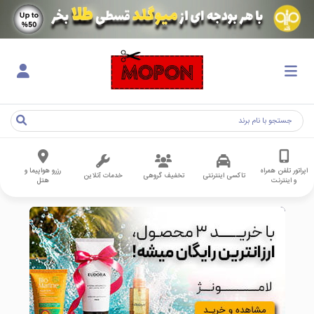
اپراتور تلفن همراه
رزرو هواپیما و
تاکسی اینترنتی
تخفیف گروهی
خدمات آنلاین
و اینترنت
هتل