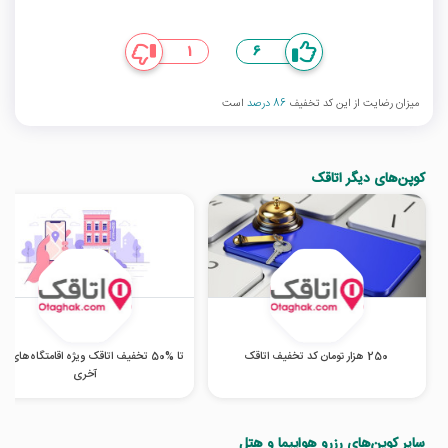
1
6
میزان رضایت از این کد تخفیف
86 درصد
است
کوپن‌های دیگر اتاقک
250 هزار تومان کد تخفیف اتاقک
تا %50 تخفیف اتاقک ویژه اقامتگاه‌های ل
آخری
سایر کوپن‌های رزرو هواپیما و هتل