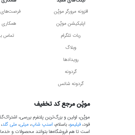
لینک‌های مفید
همکاری ب
افزونه مرورگر موپُن
فرصت‌های 
اپلیکیشن موپُن
همکاری با
ربات تلگرام
تماس با 
وبلاگ
رویدادها
گردونه
گردونه شانس
موپُن مرجع کد تخفیف
موپُن، اولین و بزرگ‌ترین پلتفرم بررسی، اشتراک‌
فود،
فیلیمو
، باسلام،
اسنپ شاپ
،
میلی
،
ملی گلد
،
است تا هم فروشگاه‌ها بتوانند محصولات و خدمات 