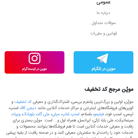
عمومی
درباره ما
سوالات متداول
قوانین و مقررات
موپُن مرجع کد تخفیف
موپُن، اولین و بزرگ‌ترین پلتفرم بررسی، اشتراک‌گذاری و معرفی
کد تخفیف
و
کوپن‌های فروشگاه‌های اینترنتی و مراکز خدمات آنلاین مانند
دیجی کالا
، اسنپ،
تپسی، اسنپ فود،
فیلیمو
، باسلام،
اسنپ شاپ
،
میلی
،
ملی گلد
،
بلوبانک
،
ویپاد
،
سینماتیکت، علی بابا، ازکی، ایرانسل، همراه اول و... است. موپُن بستری برای
رقابت و معرفی خدمات آنلاین است تا هم فروشگاه‌ها بتوانند محصولات و
خدمات خود را راحت‌تر به مشتریان معرفی کنند و در صحنه رقابت از بقیه پیشی