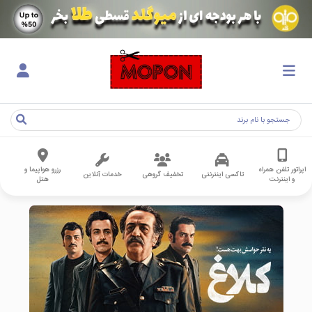
اپراتور تلفن همراه
رزرو هواپیما و
تاکسی اینترنتی
تخفیف گروهی
خدمات آنلاین
و اینترنت
هتل