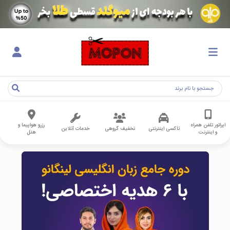
اپراتور تلفن همراه
رزرو هواپیما و
تاکسی اینترنتی
تخفیف گروهی
خدمات آنلاین
و اینترنت
هتل