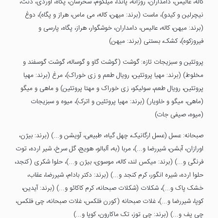
کاله، عالیس، دامداران، روزانه، پاندا، میلکوم، سحرسان، پگاه، اوردی، دنت،
نیچرلین و کیدو)، ماست (برند: میهن، کاله، می ماس، هراز و پگاه)، دوغ
(برند: میهن، کاله، عالیس، دامداران، خوشگوار، هراز، پگاه، پارسی و
فیروزکوه)، کشک، بستنی (برند: میهن)
پروتئین و سبزیجات تازه: گوشت (گوشت گاو و گوساله، گوشت گوسفند و
مخلوط) (برند: مهیا پروتئین، رویال طعم و زی خوراک)، مرغ (برند: مهیا
پروتئین، رویال طعم، سولیکو، زی خوراک و مهتا پروتئین) و ماهی و میگو
(ماهی، میگو و خاویار) (برند: مهیا پروتئین و اترک)، میوه و سبزیجات
(میوه، صیفی جات)
صبحانه: عسل (عسل ارگانیک، چهل گیاه، طبیعی، آویشن و...) (برند: بیژن،
اورازان، آبشن، شیررضا و...)، مربا (به، آلبالو، هویج، گل سرخ، شیر ارده، توت
فرنگی و...) (برند: میکس لند، کاله، موسوی، بیژن و...)، حلوا شکری (کنجد،
حلوا ارده، شیره انگور، کرم کنجد و...) (برند: دکتر بادام، شیررضا، عقاب،
خشک پاک و...)، شکلات (شکلات صبحانه، کرم کاکائو و...) (برند: آیدین،
کوپا، شیررضا و...)، غلات صبحانه (کورن فلکس، غلات صبحانه، چی فلکس،
چی پف و...) (برند: چی توز، تک ماکارون، کوپا و...)