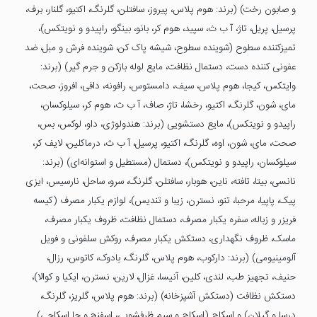
و صابون رخت) (برند: هوم پلاس، پیروز، سافتلن، گلرنگ، اکتیو، گلنار، برف،
پرسیل، پریل، تاژ، آ ب ث، سپید، هوم کر، بانو، بینگو، راپیدو و نویتکس)،
تمیزکننده سطوح (شوینده سطوح، شیشه پاک کن، شوینده فرش و مبل، ضد
عفونی کننده دست، دستمال نظافت، مایع لوله بازکن و جرم گیر) (برند:
وایتکس، کیجا، هوم پلاس، سیف، دامستوس، رافونه، دافی، افروز، صحت،
مای، شون، گلرنگ، اکتیو، رخشا، تاژ، صاف، آ ب ث، هوم کر، سیلوکسان،
راپیدو و نویتکس)، مایع دستشویی (برند: هندولوژی، داو، لوکس، بس،
صحت، مای، شون، اوه، گلرنگ، اکتیو، پرسیل، آ ب ث، درماکلین، لایف کر،
سیلوکسان، راپیدو و نویتکس)، دستمال (مستطیل و استوانه‌ای) (برند:
نانسی، بیتا، تافته، ناین، هوبار، سافتلن، گلرنگ، سرو، ساحل، نارسیس، ایزی
پیک، پاپیا، مرحبا، تنو، نسترن، زیبا و تندیس)، لوازم یکبار مصرف (کیسه
فریزر و زباله، سفره یکبار مصرف، دستمال نظافت، ظروف یکبار مصرف،
ماسک، ظروف نگهداری، دستکش یکبار مصرف، روکش سلفونی و فویل
آلومینیومی) (برند: دارکوب، هوم پلاس، گلرنگ، بادوک، کاتوس، رزال،
حنیف، تجهیز طب، لندی، کلین، آنیسا، غزال، لارین، نسترن، ایکیا و کوالا)،
دستکش نظافت (دستکش آشپزخانه) (برند: هوم پلاس، گلریز، گلرنگ،
درسا و گیلان) و اسکاچ (اسکاچ و سیم ظرفشویی، اسفنج و جا اسکاچی)