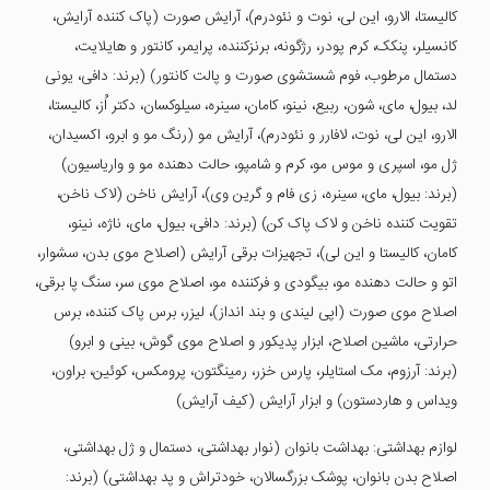
کالیستا، الارو، این لی، نوت و نئودرم)، آرایش صورت (پاک کننده آرایش،
کانسیلر، پنکک، کرم پودر، رژگونه، برنزکننده، پرایمر، کانتور و هایلایت،
دستمال مرطوب، فوم شستشوی صورت و پالت کانتور) (برند: دافی، یونی
لد، بیول، مای، شون، ربیع، نینو، کامان، سینره، سیلوکسان، دکتر اُز، کالیستا،
الارو، این لی، نوت، لافارر و نئودرم)، آرایش مو (رنگ مو و ابرو، اکسیدان،
ژل مو، اسپری و موس مو، کرم و شامپو، حالت دهنده مو و واریاسیون)
(برند: بیول، مای، سینره، زی فام و گرین وی)، آرایش ناخن (لاک ناخن،
تقویت کننده ناخن و لاک پاک کن) (برند: دافی، بیول، مای، ناژه، نینو،
کامان، کالیستا و این لی)، تجهیزات برقی آرایش (اصلاح موی بدن، سشوار،
اتو و حالت دهنده مو، بیگودی و فرکننده مو، اصلاح موی سر، سنگ پا برقی،
اصلاح موی صورت (اپی لیندی و بند انداز)، لیزر، برس پاک کننده، برس
حرارتی، ماشین اصلاح، ابزار پدیکور و اصلاح موی گوش، بینی و ابرو)
(برند: آرزوم، مک استایلر، پارس خزر، رمینگتون، پرومکس، کوئین، براون،
ویداس و هاردستون) و ابزار آرایش (کیف آرایش)
لوازم بهداشتی: بهداشت بانوان (نوار بهداشتی، دستمال و ژل بهداشتی،
اصلاح بدن بانوان، پوشک بزرگسالان، خودتراش و پد بهداشتی) (برند: