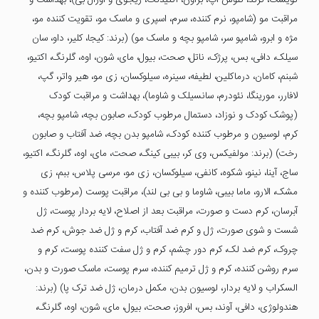
تویست، کرند، کلوس آپ، براون، اکتیدنت، ریجوی و اورآل بی)، بهداشت و
مراقبت مو (شامپو، نرم کننده، سرم، اسپری و ماسک مو، تقویت کننده مو،
مژه و ابرو، شامپو سر، شامپو بچه و ماسک مو) (برند: کیجا، کلیر، داو، سان
سیلک، دافی، بس، پرژک، ناتل، صحت، بیول، مای، شون، اوه، گلرنگ، اکتیو،
شبنم، کامان، درماکلین، لطیفه، سینره، سیلوکسان، زی مو، هیر واتر، گپ،
لافارر، مورینگا، نئودرم، سانسیلک و شاوما)، بهداشت و مراقبت کودک
(پوشک کودک و نوزاد، دستمال مرطوب کودک، صابون بچه، شامپو بچه،
کرم، لوسیون و مرطوب کننده کودک، شامپو بدن بچه، ضد آفتاب و صابون
رخت) (برند: مولفیکس، وی کر، بیبی کینگ، صحت، مای، اوه، گلرنگ، اکتیو،
ساج، آینا، نینو، شکوه، کانفی، سیلوکسان، زی مو، مرسی پلاس، ببم، زی
مشک، الارو، ماما بیبی، شاوما و بی بی لند)، مراقبت پوست (مرطوب کننده و
آبرسان، کرم دست و صورت، مراقبت بعد از اصلاح، لایه بردار پوست، ژل
شست و شوی صورت، ژل و کرم ضد آفتاب، کرم و ژل ضد جوش، کرم ضد
چروک، کرم ضد لک، کرم دور چشم، کرم و ژل سفت کننده پوست، کرم و
سرم روشن کننده، کرم و ژل ترمیم کننده، سرم پوست، ماسک صورت و بدن،
السکراب و لایه بردار، لوسیون بدن، مکمل درمان، ژل ضد ترک پا) (برند:
هندولوژی، دافی، آوند، بس، افروز، صحت، بیول، مای، شون، اوه، گلرنگ،