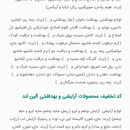
(برند: هوم پلاس، سوپرکلین، رزال، ایکیا و آریکس)
لوازم بهداشتی: بهداشت بانوان (نوار بهداشتی و...) (برند: پنبه ریز، ناولتی،
نانسی، مولپد و...)، بهداشت آقایان (فوم اصلاح، خودتراش، ژل افترشیو، ژل
اصلاح و...) (برند: کامان، سینره، بیول، شیک و...)، بهداشت و مراقبت کودک
(کرم مرطوب کننده، شامپو، دستمال مرطوب، پوشک و...) (برند: اکتیو، مای،
مولفیکس، پنبه ریز و...)، بهداشت و مراقبت مو (نرم کننده، شامپو، شامپو
بدن و...) (برند: گلرنگ، اوه، سینره و...)، بهداشت و مراقبت بدن (شامپو
بدن، رول ضد تعریق، خودتراش و...) (برند: شون، مای، سینره، شیک و...)،
بهداشت دهان و دندان (خمیردندان، مسواک، نخ دندان، دهانشویه و...)
(برند: پنبه ریز، ریجوی، صحت، سیگنال و...)
کد تخفیف محصولات آرایشی و بهداشتی آلین لند
لوازم آرایشی: آرایش چشم و ابرو (ریمل، سایه چشم، سایه ابرو و خط
چشم) (برند: مای، شون، کالیستا، این لی، نوت و رمیلیا)، آرایش لب (رژلب
(جامد، مایع و مداد) و کرم، بالم و نرم کننده لب) (برند: مای، شون، کامان،