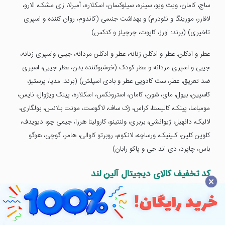
ساج، کامان، ویت ویو، سینره، سیلوکسان، اسکلاره، آمبرلا، زی مشک، الارو،
لافارر، مورینگا و نئودرم) و بهداشت جنسی (کاندوم، روان کننده و اسپری
تاخیری) (برند: اورز، کاپوت، چرچیلز و کدکس)
عطر و ادکلن: عطر و ادکلن زنانه، عطر و ادکلن مردانه، جیبی واسپری زنانه،
جیبی و اسپری مردانه و عطر کودک (خوشبوکننده بدن، عطر جیبی، اسپری
ضد تعریق، عطر، ست کادویی عطر و بادی اسپلش) (برند: مدیا، پرستیژ،
کاسپین، بیول، مای، شون، کامان، استرونکس، اسکلاره، پینک ویژوال، نایس،
مومباسا، پینک، کالیستا، کراس، ژک ساف، لاگوست، مونت بلانس، بولگاری،
لالیک، دانهیل، ژیوانشی، بربری، ولنتینو، کارولینا هررا، جیمی چو، دیویدف،
کلوین کلین، کلینیک، ورساچه، لانکوم، روبرتو کاوالی، هامر، گوچی، هوگو
باس، چاپرد، دی اند جی و پاکو رابان)
کد تخفیف کالای دیجیتال آلین لند
×
گوشی موبایل (برند: سامسونگ، اپل، شیائومی، هوآوی، آنرو نوکیا)
ساعت و مچ بند هوشمند: ساعت هوشمند (برند: اپل، آنر، سامسونگ،