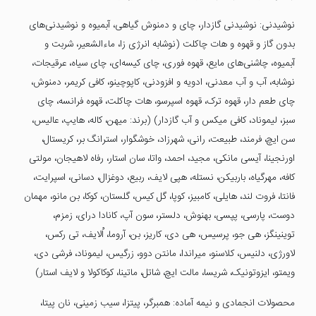
نوشیدنی: نوشیدنی گازدار، چای و دمنوش گیاهی، آبمیوه و نوشیدنی‌های
بدون گاز و قهوه و هات چاکلت (نوشابه انرژی زا، ماءالشعیر، شربت و
آبمیوه، چاشنی‌های مایع، قهوه فوری، چای کیسه‌ای، چای سیاه، عرقیجات،
نوشابه، آب و آب معدنی، ادویه و افزودنی، کاپوچینو، کافی کریمر، دمنوش،
چای طعم‌ دار، قهوه ترک، قهوه اسپرسو، هات چاکلت، قهوه فرانسه، چای
سبز، لیموناد، کافی میکس و آب گازدار) (برند: میهن، کاله، هایپ، عالیس،
سن ایچ، فرمند، طبیعت، رانی، شهرزاد، خوشگوار، استرانگ بر، کریستال،
اورنجینا، آیسی مانکی، مجید، احمد، واتا، سان استار، رفاه لاهیجان، مولتی
کافه، مهرگیاه، باربیکن، نستله، هپی لایف، ربیع، دوغزال، دسانی، اسپرایت،
فانتا، فروت لند، هایلی، کامبیز، کوپا، گل کیس، گلستان، کوکا، بن مانو، مهمان
دوست، پارسی، پپسی، بهنوش، دلستر، سون آپ، کانادا درای، زمزم،
توینینگز، هی جو، پرسیس، هی دی، کاریز، بن، آروما، اُلایف، تی رکس،
لاورژی، دلنیس، کلاسنو، میراندا، مانتن دوو، زرگیس، لیموناد، فرشی دی،
ویمتو، ایزوتونیک، شریسا، مالت ایچ، شاتل، ماتینا، کوکاکولا و لایف استار)
محصولات انجمادی و نیمه آماده: همبرگر، پیتزا، سیب زمینی، نان پیتا،