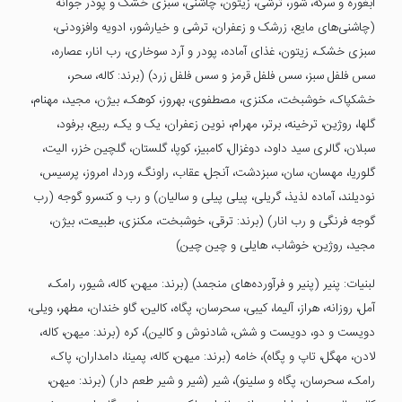
آبغوره و سرکه، شور، ترشی، زیتون، چاشنی، سبزی خشک و پودر جوانه
(چاشنی‌های مایع، زرشک و زعفران، ترشی و خیارشور، ادویه وافزودنی،
سبزی خشک، زیتون، غذای آماده، پودر و آرد سوخاری، رب انار، عصاره،
سس فلفل سبز، سس فلفل قرمز و سس فلفل زرد) (برند: کاله، سحر،
خشکپاک، خوشبخت، مکنزی، مصطفوی، بهروز، کوهک، بیژن، مجید، مهنام،
گلها، روژین، ترخینه، برتر، مهرام، نوین زعفران، یک و یک، ربیع، برفود،
سبلان، گالری سید داود، دوغزال، کامبیز، کوپا، گلستان، گلچین خزر، الیت،
گلوریا، مهسان، سان، سبزدشت، آنجل، عقاب، راونگ، وردا، امروز، پرسیس،
نودیلند، آماده لذیذ، گریلی، پیلی پیلی و سالیان) و رب و کنسرو گوجه (رب
گوجه فرنگی و رب انار) (برند: ترقی، خوشبخت، مکنزی، طبیعت، بیژن،
مجید، روژین، خوشاب، هایلی و چین چین)
لبنیات: پنیر (پنیر و فرآورده‌های منجمد) (برند: میهن، کاله، شیور، رامک،
آمل، روزانه، هراز، آلیما، کیبی، سحرسان، پگاه، کالین، گاو خندان، مطهر، ویلی،
دویست و دو، دویست و شش، شادنوش و کالین)، کره (برند: میهن، کاله،
لادن، مهگل، تاپ و پگاه)، خامه (برند: میهن، کاله، پمینا، دامداران، پاک،
رامک، سحرسان، پگاه و سلینو)، شیر (شیر و شیر طعم دار) (برند: میهن،