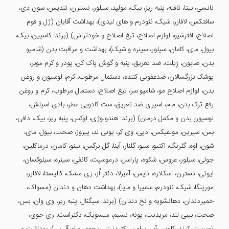
نانسی، بیتا، تافته، پنبه ریز، بیک، مولپد، سیلور، نسترن، تندیس، سون دی،
سافتکس، لافارر، شیک، نئودرم و های لیدی)، بهداشت آقایان (ژل و فوم
اصلاح، افترشیو، لوازم اصلاح، تیغ اصلاح و خودتراش) (برند: کاسپین، بیک،
بیول، مای، کامان، سیلور، سینره و شیک)، بهداشت و مراقبت بدن (شامپو
بدن، صابون، ژِیلت، ضد تعریق، پنبه و گوش پاک کن، پودر و کرم موبر،
پوشک بزرگسالان، ضدعفونی کننده، دستمال مرطوب، کرم، لوسیون و روغن
بدن، لوازم اصلاح مو، شامپو سر، تیغ اصلاح، دستمال مرطوب، کرم و روغن
رفع ترک بدن، مام، اسپری ضد تعریق، ست کادویی عطر، بادی اسپلش،
لوسیون بدن و مکمل درمان) (برند: هندولوژی، لوکس، پنبه ریز، بیک، دافی،
بس، سیرین، مولفیکس، دپی، وی کر، یونی لد، پیروز، صحت، بیول، مای،
شون، اوه، گلرنگ، اکتیو، سیو، گلنار، آینا، گل نرگس، نینو، کامان، درماکلین،
جولی، سیلور، عروس، شکوه، پاراسل، درموسپت، کانفی، سینره، سیلوکسان،
ایونی، نسترن، اسکلاره، نایس، آمبرلا، دکتر اُز، زی مشک، کالیستا، لافارر،
مورینگا، شیک، نئودرم، سمیرا و مایا)، بهداشت دهان و دندان (مسواک،
خمیردندان، دهانشویه و نخ دندان) (برند: سیگنال، پنبه ریز، وی وان، بس،
صحت، بیبی لند، مریدنت، پونه، نسیم، میسویک، دکتراست، ری جوی،