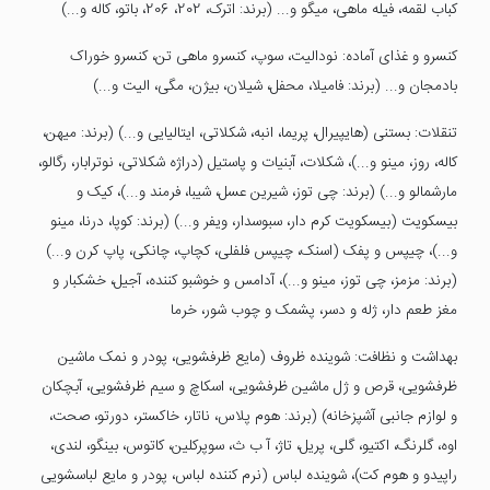
کباب لقمه، فیله ماهی، میگو و... (برند: اترک، 202، 206، باتو، کاله و...)
کنسرو و غذای آماده: نودالیت، سوپ، کنسرو ماهی تن، کنسرو خوراک
بادمجان و... (برند: فامیلا، محفل، شیلان، بیژن، مگی، الیت و...)
تنقلات: بستنی (هایپیرال، پریما، انبه، شکلاتی، ایتالیایی و...) (برند: میهن،
کاله، روز، مینو و...)، شکلات، آبنیات و پاستیل (دراژه شکلاتی، نوترابار، رگالو،
مارشمالو و...) (برند: چی توز، شیرین عسل، شیبا، فرمند و...)، کیک و
بیسکویت (بیسکویت کرم دار، سبوسدار، ویفر و...) (برند: کوپا، درنا، مینو
و...)، چیپس و پفک (اسنک، چیپس فلفلی، کچاپ، چانکی، پاپ کرن و...)
(برند: مزمز، چی توز، مینو و...)، آدامس و خوشبو کننده، آجیل، خشکبار و
مغز طعم دار، ژله و دسر، پشمک و چوب شور، خرما
بهداشت و نظافت: شوینده ظروف (مایع ظرفشویی، پودر و نمک ماشین
ظرفشویی، قرص و ژل ماشین ظرفشویی، اسکاچ و سیم ظرفشویی، آبچکان
و لوازم جانبی آشپزخانه) (برند: هوم پلاس، ناتار، خاکستر، دورتو، صحت،
اوه، گلرنگ، اکتیو، گلی، پریل، تاژ، آ ب ث، سوپرکلین، کاتوس، بینگو، لندی،
راپیدو و هوم کت)، شوینده لباس (نرم کننده لباس، پودر و مایع لباسشویی