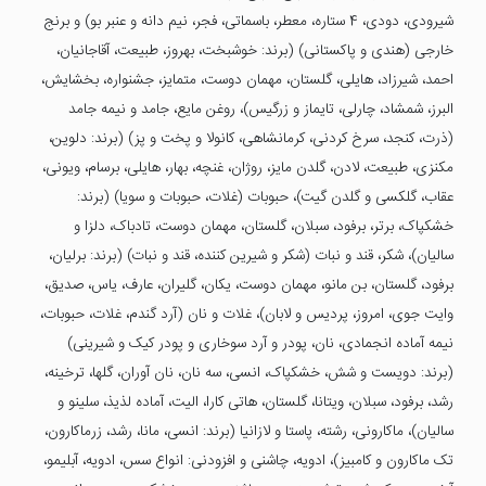
شیرودی، دودی، 4 ستاره، معطر، باسماتی، فجر، نیم دانه و عنبر بو) و برنج
خارجی (هندی و پاکستانی) (برند: خوشبخت، بهروز، طبیعت، آقاجانیان،
احمد، شیرزاد، هایلی، گلستان، مهمان دوست، متمایز، جشنواره، بخشایش،
البرز، شمشاد، چارلی، تایماز و زرگیس)، روغن مایع، جامد و نیمه جامد
(ذرت، کنجد، سرخ کردنی، کرمانشاهی، کانولا و پخت و پز) (برند: دلوین،
مکنزی، طبیعت، لادن، گلدن مایز، روژان، غنچه، بهار، هایلی، برسام، ویونی،
عقاب، گلکسی و گلدن گیت)، حبوبات (غلات، حبوبات و سویا) (برند:
خشکپاک، برتر، برفود، سبلان، گلستان، مهمان دوست، تادباک، دلزا و
سالیان)، شکر، قند و نبات (شکر و شیرین کننده، قند و نبات) (برند: برلیان،
برفود، گلستان، بن مانو، مهمان دوست، یکان، گلیران، عارف، یاس، صدیق،
وایت جوی، امروز، پردیس و لابان)، غلات و نان (آرد گندم، غلات، حبوبات،
نیمه آماده انجمادی، نان، پودر و آرد سوخاری و پودر کیک و شیرینی)
(برند: دویست و شش، خشکپاک، انسی، سه نان، نان آوران، گلها، ترخینه،
رشد، برفود، سبلان، ویتانا، گلستان، هاتی کارا، الیت، آماده لذیذ، سلینو و
سالیان)، ماکارونی، رشته، پاستا و لازانیا (برند: انسی، مانا، رشد، زرماکارون،
تک ماکارون و کامبیز)، ادویه، چاشنی و افزودنی: انواع سس، ادویه، آبلیمو،