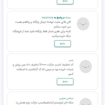
پاسخ
سمانه
در پاسخ به
insomnia
الان بالای سایت نوشته ارسال رایگانه و واقعنم هست
من خرید میکنم
البته برای هایپر استار فقط رایگانه شاید شما از فروشگاه
دیگه خریدمیکنید
پاسخ
یاسر
کد تخفیف اسنپ مارکت 18000 تخفیف داد بمن روغن و
لبنیات خریده بود م مرسی که کد گذاشتید ما استفاده
کنیم
پاسخ
مرتضی عمویی
منکه اخر نتونستم کدتخفیفاسنپ مارکت بزنم همش یا