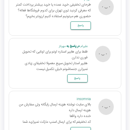
طرحای تخفیفی خرید عمده یا خرید بیشتر پرداخت کمتر
که معرفی کردید توی تهران برای کدوم فروشگاها فعاله؟
حضوری هم میتونیم استفاده کنیم ارزونتر بخریم؟
پاسخ
علیرام
در پاسخ به
مهرناز
فقط برای هایپر استاره اونم برای اونایی که تحویل
فوری ندارن
هایپر استار تحویل سریع معمولا تخفیفای زیادی
نمیزارن جنساشونم خیلی تکمیل نیست
پاسخ
insomnia
بالای سایت نوشته هزینه ارسال رایگانه ولی سفارش من
هزینه ارسال داره
خنده داره واقعا
کد تخفیفم که برای ارسال اسنپ مارکت نمیزارید شما