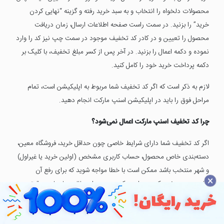
محصولات دلخواه را انتخاب و به سبد خرید رفته و گزینه “نهایی کردن
خرید” را بزنید. در سمت راست صفحه اطلاعات ارسال، زمان دریافت
محصول را تعیین و در کادر کد تخفیف موجود در سمت چپ نیز کد را وارد
نموده و دکمه اعمال را بزنید. در آخر پس از کسر مبلغ تخفیف، با کلیک بر
دکمه پرداخت خرید خود را کامل کنید.
لازم به ذکر است که اگر کد تخفیف شما مربوط به اپلیکیشن است، تمام
مراحل فوق را باید در اپلیکیشن اسنپ مارکت انجام دهید.
چرا کد تخفیف اسنپ مارکت اعمال نمی‌شود؟
اگر کد تخفیف شما دارای شرایط خاصی چون حداقل خرید، فروشگاه معین،
دسته‌بندی خاص محصول، حساب کاربری مشخص (اولین خرید یا غیراول)
و شهر منتخب باشد ممکن است با خطا مواجه شوید که برای رفع آن
×
کافیست به صفحه کوپن مراجعه کرده و پس از مطالعه، با رعایت دقیق
شرایط دوباره اقدام نمایید. همچنین اگر کد تخفیف شما مربوط به اولین
خرید باشد و شما خریدی از قبل ثبت کرده باشید، می‌توانید با ایجاد حساب