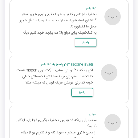
تینا باهر
تخفیف اجناسی که برای خونه تکونی توی هایپر استار
گذاشتن اصلا شوینده مارک خوب نداره یا حداقل هایپر
محل ما اینطوره :/
یه کدتخفیف برای مبلغ بالا هم بزارید خرید کنیم دیگه
پاسخ
masoome javadi
در پاسخ به
تینا باهر
الان یه کد 20 تومنی اسنپ مارکت توی moponهست
کد تخفیف هم نزنی برو توسایتش تخفیفاش خیلی
خوبه کد بزنی فوقش هزینه ارسال کم میشه مثلا
پاسخ
امینی
سلام برای اینکه کد بزنیم و تخفیف بگیریم کجا باید اینکارو
بکنیم؟
از مایلی باکری میخوام خرید کنم و فاکتورم رو از درگاه