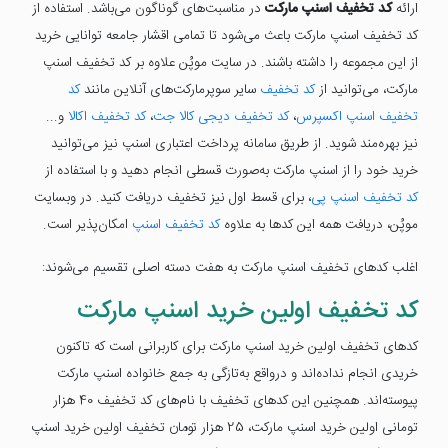
ارائه
کد تخفیف اسنپ مارکت
در مناسبت‌های گوناگون می‌باشد. استفاده از
کد تخفیف اسنپ مارکت باعث می‌شود تا تمامی اقشار جامعه توانایی خرید
از این مجموعه را داشته باشند. در سایت موپُن علاوه بر کد تخفیف اسنپ
مارکت، می‌توانید از
کد تخفیف
سایر سوپرمارکت‌های آنلاین مانند
کد
تخفیف اسنپ اکسپرس
،
کد تخفیف دیجی کالا جت
،
کد تخفیف اکالا
و...
نیز بهره‌مند شوید. از طریق سامانه پرداخت اعتباری اسنپ نیز می‌توانید
خرید خود را از اسنپ مارکت به‌صورت قسطی انجام دهید و با استفاده از
کد تخفیف اسنپ پی
، برای قسط اول نیز تخفیف دریافت کنید. در وبسایت
موپُن، دریافت همه این کدها به علاوه
کد تخفیف اسنپ
امکان‌پذیر است.
اغلب کدهای تخفیف اسنپ مارکت به هفت دسته اصلی تقسیم می‌شوند:
کد تخفیف اولین خرید اسنپ مارکت
کدهای تخفیف اولین خرید اسنپ مارکت برای کاربرانی است که تاکنون
خریدی انجام نداده‌اند و درواقع به‌تازگی به جمع خانواده اسنپ مارکت
پیوسته‌اند. همچنین این کدهای تخفیف با نام‌های کد تخفیف 40 هزار
تومانی اولین خرید اسنپ مارکت، 25 هزار تومان تخفیف اولین خرید اسنپ