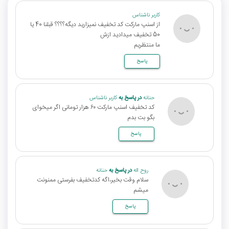
کاربر ناشناس
از اسنپ مارکت کد تخفیف نمیزارید دیگه؟؟؟؟ قبلنا 40 یا
50 تخفیف میدادید ازش
ما منتظریم
پاسخ
حنانه
در پاسخ به
کاربر ناشناس
کد تخفیف اسنپ مارکت ۶۰ هزار تومانی اگر میخوای
بگو بت بدم
پاسخ
روح اله
در پاسخ به
حنانه
سلام وقت بخیر،اگه کدتخفیف بفرستی ممنونت
میشم
پاسخ