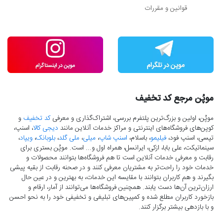
قوانین و مقررات
موپُن مرجع کد تخفیف
موپُن، اولین و بزرگ‌ترین پلتفرم بررسی، اشتراک‌گذاری و معرفی
کد تخفیف
و
کوپن‌های فروشگاه‌های اینترنتی و مراکز خدمات آنلاین مانند
دیجی کالا
، اسنپ،
تپسی، اسنپ فود،
فیلیمو
، باسلام،
اسنپ شاپ
،
میلی
،
ملی گلد
،
بلوبانک
،
ویپاد
،
سینماتیکت، علی بابا، ازکی، ایرانسل، همراه اول و... است. موپُن بستری برای
رقابت و معرفی خدمات آنلاین است تا هم فروشگاه‌ها بتوانند محصولات و
خدمات خود را راحت‌تر به مشتریان معرفی کنند و در صحنه رقابت از بقیه پیشی
بگیرند و هم کاربران بتوانند با مقایسه این خدمات، به بهترین و در عین حال
ارزان‌ترین آن‌ها دست‌ یابند. همچنین فروشگاه‌ها می‌توانند از آمار، ارقام و
بازخورد کاربران مطلع شده و کمپین‌های تبلیغی و تخفیفی خود را به نحو احسن
و با بازدهی بیشتر برگزار کنند.