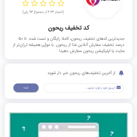
(امتیاز ۴.۴۴ از مجموع ۹۳ رای)
کد تخفیف ریحون
جدیدترین کدهای تخفیف ریحون، کاملا رایگان و تست شده. تا 50
درصد تخفیف سفارش آنلاین غذا از ریحون. با موپُن همیشه ارزان‌تر از
سایت یا اپلیکیشن ریحون سفارش دهید!
از آخرین تخفیف‌های ریحون خبر دار شوید
ثبت