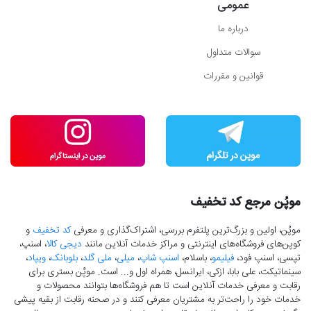
عمومی
درباره ما
سوالات متداول
قوانین و مقررات
موپُن مرجع کد تخفیف
موپُن، اولین و بزرگ‌ترین پلتفرم بررسی، اشتراک‌گذاری و معرفی
کد تخفیف
و
کوپن‌های فروشگاه‌های اینترنتی و مراکز خدمات آنلاین مانند
دیجی کالا
، اسنپ،
تپسی، اسنپ فود،
فیلیمو
، باسلام،
اسنپ شاپ
،
میلی
،
ملی گلد
،
بلوبانک
،
ویپاد
،
سینماتیکت، علی بابا، ازکی، ایرانسل، همراه اول و... است. موپُن بستری برای
رقابت و معرفی خدمات آنلاین است تا هم فروشگاه‌ها بتوانند محصولات و
خدمات خود را راحت‌تر به مشتریان معرفی کنند و در صحنه رقابت از بقیه پیشی