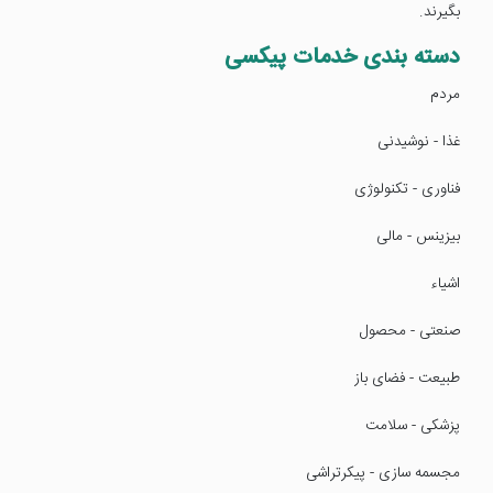
بگیرند.
دسته بندی خدمات پیکسی
مردم
غذا - نوشیدنی
فناوری - تکنولوژی
بیزینس - مالی
اشیاء
صنعتی - محصول
طبیعت - فضای باز
پزشکی - سلامت
مجسمه سازی - پیکرتراشی