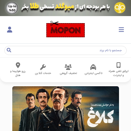
اپراتور تلفن همراه
رزرو هواپیما و
تاکسی اینترنتی
تخفیف گروهی
خدمات آنلاین
و اینترنت
هتل