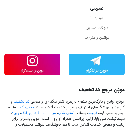
عمومی
درباره ما
سوالات متداول
قوانین و مقررات
موپُن مرجع کد تخفیف
موپُن، اولین و بزرگ‌ترین پلتفرم بررسی، اشتراک‌گذاری و معرفی
کد تخفیف
و
کوپن‌های فروشگاه‌های اینترنتی و مراکز خدمات آنلاین مانند
دیجی کالا
، اسنپ،
تپسی، اسنپ فود،
فیلیمو
، باسلام،
اسنپ شاپ
،
میلی
،
ملی گلد
،
بلوبانک
،
ویپاد
،
سینماتیکت، علی بابا، ازکی، ایرانسل، همراه اول و... است. موپُن بستری برای
رقابت و معرفی خدمات آنلاین است تا هم فروشگاه‌ها بتوانند محصولات و