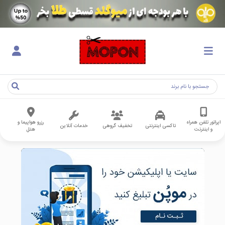
اپراتور تلفن همراه
رزرو هواپیما و
تاکسی اینترنتی
تخفیف گروهی
خدمات آنلاین
و اینترنت
هتل