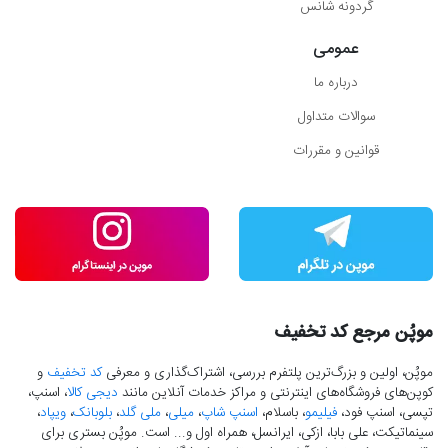
گردونه شانس
عمومی
درباره ما
سوالات متداول
قوانین و مقررات
موپُن مرجع کد تخفیف
موپُن، اولین و بزرگ‌ترین پلتفرم بررسی، اشتراک‌گذاری و معرفی
کد تخفیف
و
کوپن‌های فروشگاه‌های اینترنتی و مراکز خدمات آنلاین مانند
دیجی کالا
، اسنپ،
تپسی، اسنپ فود،
فیلیمو
، باسلام،
اسنپ شاپ
،
میلی
،
ملی گلد
،
بلوبانک
،
ویپاد
،
سینماتیکت، علی بابا، ازکی، ایرانسل، همراه اول و... است. موپُن بستری برای