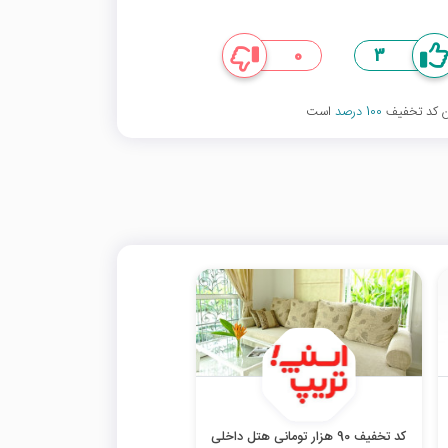
0
3
ین کد تخفیف
100 درصد
است
کد تخفیف 90 هزار تومانی هتل داخلی