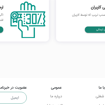
 کاربران
ار
نپ تریپ که توسط کاربران
اگر
اشت
ارسالی
ا ما
عمومی
عضویت در خبرنامه
شغلی
درباره ما