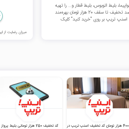
یما، بلیط اتوبوس، بلیط قطار و... را تهیه
کنید و با ثبت این کد در خرید بلیط قطار از 10 درصد تخفیف تا سقف 20 هزار تومان بهره‌مند
اسنپ تریپ بر روی "خرید کنید" کلیک
میزان رضایت از ا
تا 400 هزار تومان کد تخفیف اسنپ تریپ در
کد تخفیف 250 هزار تومانی بلیط پرواز