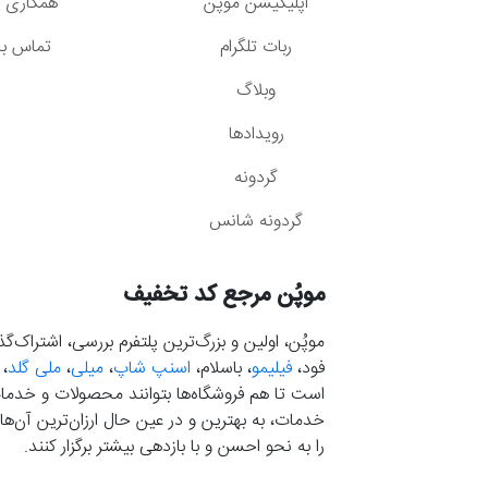
اپلیکیشن موپُن
همکاری با
ربات تلگرام
تماس با 
وبلاگ
رویدادها
گردونه
گردونه شانس
موپُن مرجع کد تخفیف
موپُن، اولین و بزرگ‌ترین پلتفرم بررسی، اشتراک‌
فود،
فیلیمو
، باسلام،
اسنپ شاپ
،
میلی
،
ملی گلد
،
است تا هم فروشگاه‌ها بتوانند محصولات و خدمات 
خدمات، به بهترین و در عین حال ارزان‌ترین آن‌ها 
را به نحو احسن و با بازدهی بیشتر برگزار کنند.