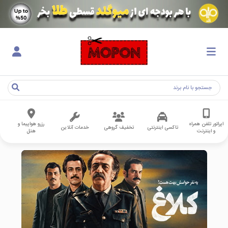
اپراتور تلفن همراه
رزرو هواپیما و
تاکسی اینترنتی
تخفیف گروهی
خدمات آنلاین
و اینترنت
هتل