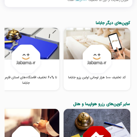
میزان رضایت از این کد تخفیف
84 درصد
است
کوپن‌های دیگر جاباما
کد تخفیف 100 هزار تومانی اولین رزرو جاباما
تا %60 تخفیف اقامتگاه‌های استان فارس 
جاباما
سایر کوپن‌های رزرو هواپیما و هتل