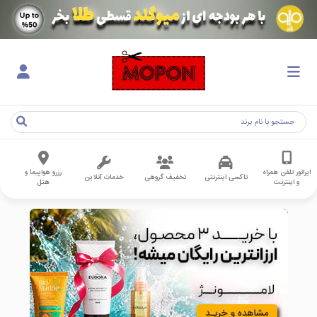
اپراتور تلفن همراه
رزرو هواپیما و
تاکسی اینترنتی
تخفیف گروهی
خدمات آنلاین
و اینترنت
هتل