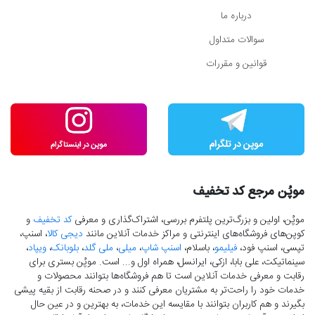
درباره ما
سوالات متداول
قوانین و مقررات
موپُن مرجع کد تخفیف
موپُن، اولین و بزرگ‌ترین پلتفرم بررسی، اشتراک‌گذاری و معرفی
کد تخفیف
و
کوپن‌های فروشگاه‌های اینترنتی و مراکز خدمات آنلاین مانند
دیجی کالا
، اسنپ،
تپسی، اسنپ فود،
فیلیمو
، باسلام،
اسنپ شاپ
،
میلی
،
ملی گلد
،
بلوبانک
،
ویپاد
،
سینماتیکت، علی بابا، ازکی، ایرانسل، همراه اول و... است. موپُن بستری برای
رقابت و معرفی خدمات آنلاین است تا هم فروشگاه‌ها بتوانند محصولات و
خدمات خود را راحت‌تر به مشتریان معرفی کنند و در صحنه رقابت از بقیه پیشی
بگیرند و هم کاربران بتوانند با مقایسه این خدمات، به بهترین و در عین حال