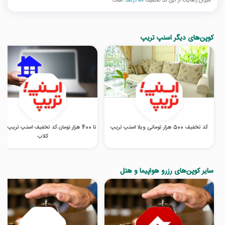
میزان رضایت از این کد تخفیف
50 درصد
است
کوپن‌های دیگر اسنپ تریپ
کد تخفیف 500 هزار تومانی ویلا اسنپ تریپ
تا 400 هزار تومان کد تخفیف اسنپ تریپ در
کلاب
سایر کوپن‌های رزرو هواپیما و هتل