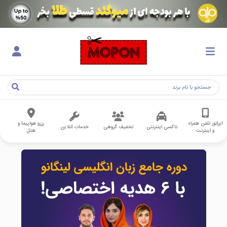
اپراتور تلفن همراه
رزرو هواپیما و
تاکسی اینترنتی
تخفیف گروهی
خدمات آنلاین
و اینترنت
هتل