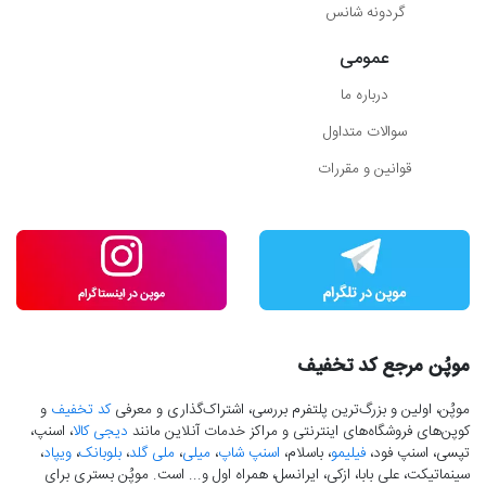
گردونه شانس
عمومی
درباره ما
سوالات متداول
قوانین و مقررات
موپُن مرجع کد تخفیف
موپُن، اولین و بزرگ‌ترین پلتفرم بررسی، اشتراک‌گذاری و معرفی
کد تخفیف
و
کوپن‌های فروشگاه‌های اینترنتی و مراکز خدمات آنلاین مانند
دیجی کالا
، اسنپ،
تپسی، اسنپ فود،
فیلیمو
، باسلام،
اسنپ شاپ
،
میلی
،
ملی گلد
،
بلوبانک
،
ویپاد
،
سینماتیکت، علی بابا، ازکی، ایرانسل، همراه اول و... است. موپُن بستری برای