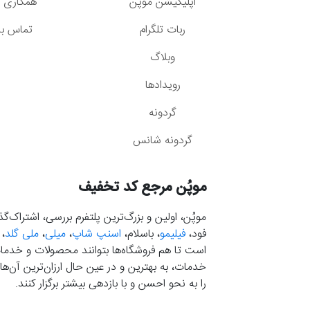
اپلیکیشن موپُن
همکاری با
ربات تلگرام
تماس با 
وبلاگ
رویدادها
گردونه
گردونه شانس
موپُن مرجع کد تخفیف
موپُن، اولین و بزرگ‌ترین پلتفرم بررسی، اشتراک‌
فود،
فیلیمو
، باسلام،
اسنپ شاپ
،
میلی
،
ملی گلد
،
است تا هم فروشگاه‌ها بتوانند محصولات و خدمات 
خدمات، به بهترین و در عین حال ارزان‌ترین آن‌ها 
را به نحو احسن و با بازدهی بیشتر برگزار کنند.