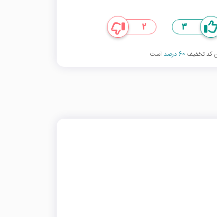
2
3
ین کد تخفیف
60 درصد
است