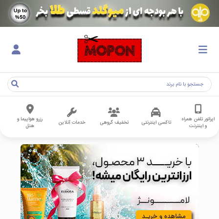
اپراتور تلفن همراه
رزرو هواپیما و
تاکسی اینترنتی
تخفیف گروهی
خدمات آنلاین
و اینترنت
هتل