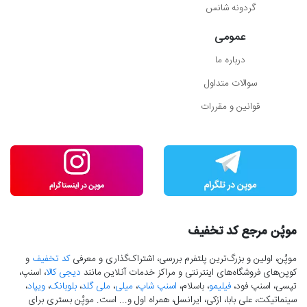
گردونه شانس
عمومی
درباره ما
سوالات متداول
قوانین و مقررات
موپُن مرجع کد تخفیف
موپُن، اولین و بزرگ‌ترین پلتفرم بررسی، اشتراک‌گذاری و معرفی
کد تخفیف
و
کوپن‌های فروشگاه‌های اینترنتی و مراکز خدمات آنلاین مانند
دیجی کالا
، اسنپ،
تپسی، اسنپ فود،
فیلیمو
، باسلام،
اسنپ شاپ
،
میلی
،
ملی گلد
،
بلوبانک
،
ویپاد
،
سینماتیکت، علی بابا، ازکی، ایرانسل، همراه اول و... است. موپُن بستری برای