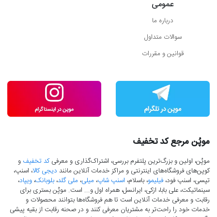
عمومی
درباره ما
سوالات متداول
قوانین و مقررات
موپُن مرجع کد تخفیف
موپُن، اولین و بزرگ‌ترین پلتفرم بررسی، اشتراک‌گذاری و معرفی
کد تخفیف
و
کوپن‌های فروشگاه‌های اینترنتی و مراکز خدمات آنلاین مانند
دیجی کالا
، اسنپ،
تپسی، اسنپ فود،
فیلیمو
، باسلام،
اسنپ شاپ
،
میلی
،
ملی گلد
،
بلوبانک
،
ویپاد
،
سینماتیکت، علی بابا، ازکی، ایرانسل، همراه اول و... است. موپُن بستری برای
رقابت و معرفی خدمات آنلاین است تا هم فروشگاه‌ها بتوانند محصولات و
خدمات خود را راحت‌تر به مشتریان معرفی کنند و در صحنه رقابت از بقیه پیشی