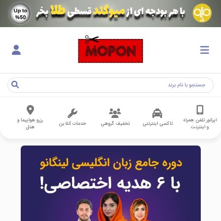
اپراتور تلفن همراه
رزرو هواپیما و
تاکسی اینترنتی
تخفیف گروهی
خدمات آنلاین
و اینترنت
هتل