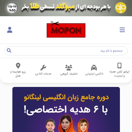
اپراتور تلفن همراه
رزرو هواپیما و
تاکسی اینترنتی
تخفیف گروهی
خدمات آنلاین
و اینترنت
هتل