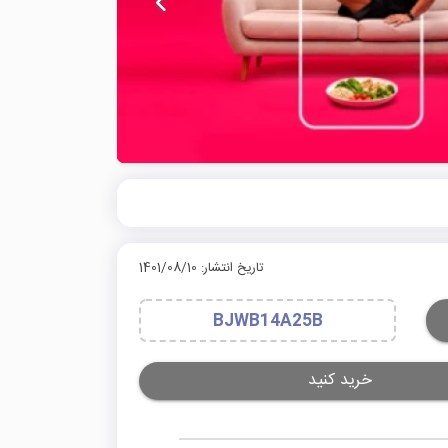
تاریخ انتشار: 1401/08/10
BJWB14A25B
خرید کنید