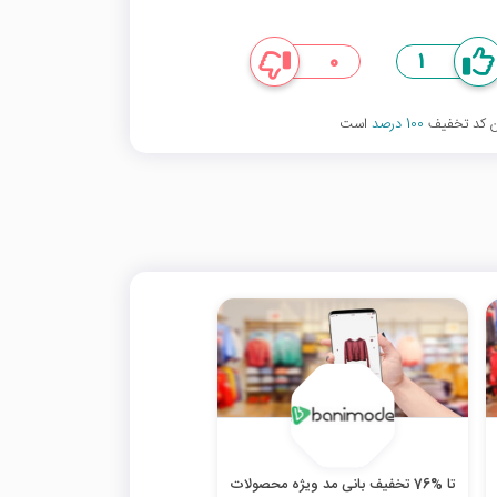
0
1
ین کد تخفیف
100 درصد
است
تا %76 تخفیف بانی مد ویژه محصولات