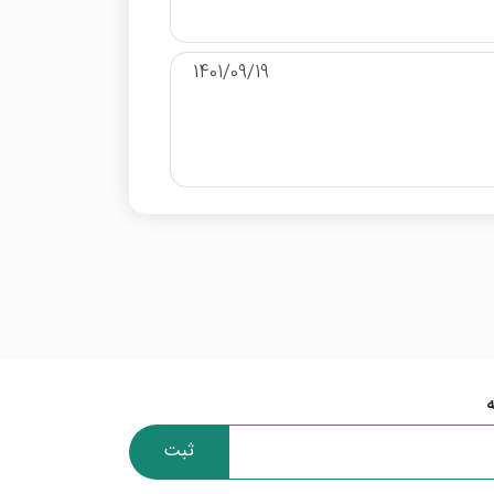
1401/09/19
ثبت