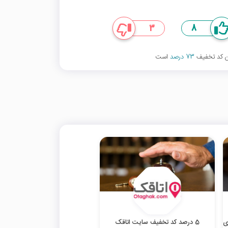
3
8
ین کد تخفیف
73 درصد
است
ی
5 درصد کد تخفیف سایت اتاقک