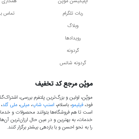
اپلیکیشن موپُن
همکاری با
ربات تلگرام
تماس با 
وبلاگ
رویدادها
گردونه
گردونه شانس
موپُن مرجع کد تخفیف
موپُن، اولین و بزرگ‌ترین پلتفرم بررسی، اشتراک‌
فود،
فیلیمو
، باسلام،
اسنپ شاپ
،
میلی
،
ملی گلد
،
است تا هم فروشگاه‌ها بتوانند محصولات و خدمات 
خدمات، به بهترین و در عین حال ارزان‌ترین آن‌ها 
را به نحو احسن و با بازدهی بیشتر برگزار کنند.