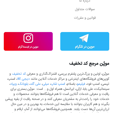
درباره ما
سوالات متداول
قوانین و مقررات
موپُن مرجع کد تخفیف
موپُن، اولین و بزرگ‌ترین پلتفرم بررسی، اشتراک‌گذاری و معرفی
کد تخفیف
و
کوپن‌های فروشگاه‌های اینترنتی و مراکز خدمات آنلاین مانند
دیجی کالا
، اسنپ،
تپسی، اسنپ فود،
فیلیمو
، باسلام،
اسنپ شاپ
،
میلی
،
ملی گلد
،
بلوبانک
،
ویپاد
،
سینماتیکت، علی بابا، ازکی، ایرانسل، همراه اول و... است. موپُن بستری برای
رقابت و معرفی خدمات آنلاین است تا هم فروشگاه‌ها بتوانند محصولات و
خدمات خود را راحت‌تر به مشتریان معرفی کنند و در صحنه رقابت از بقیه پیشی
بگیرند و هم کاربران بتوانند با مقایسه این خدمات، به بهترین و در عین حال
ارزان‌ترین آن‌ها دست‌ یابند. همچنین فروشگاه‌ها می‌توانند از آمار، ارقام و