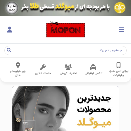
اپراتور تلفن همراه
رزرو هواپیما و
تاکسی اینترنتی
تخفیف گروهی
خدمات آنلاین
و اینترنت
هتل