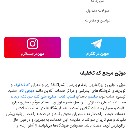
درباره ما
سوالات متداول
قوانین و مقررات
موپُن مرجع کد تخفیف
موپُن، اولین و بزرگ‌ترین پلتفرم بررسی، اشتراک‌گذاری و معرفی
کد تخفیف
و
کوپن‌های فروشگاه‌های اینترنتی و مراکز خدمات آنلاین مانند
دیجی کالا
، اسنپ،
تپسی، اسنپ فود،
فیلیمو
، باسلام،
اسنپ شاپ
،
میلی
،
ملی گلد
،
بلوبانک
،
ویپاد
،
سینماتیکت، علی بابا، ازکی، ایرانسل، همراه اول و... است. موپُن بستری برای
رقابت و معرفی خدمات آنلاین است تا هم فروشگاه‌ها بتوانند محصولات و
خدمات خود را راحت‌تر به مشتریان معرفی کنند و در صحنه رقابت از بقیه پیشی
بگیرند و هم کاربران بتوانند با مقایسه این خدمات، به بهترین و در عین حال
ارزان‌ترین آن‌ها دست‌ یابند. همچنین فروشگاه‌ها می‌توانند از آمار، ارقام و