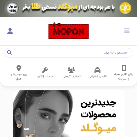
اپراتور تلفن همراه
رزرو هواپیما و
تاکسی اینترنتی
تخفیف گروهی
خدمات آنلاین
و اینترنت
هتل