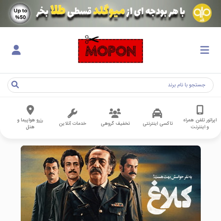
اپراتور تلفن همراه
رزرو هواپیما و
تاکسی اینترنتی
تخفیف گروهی
خدمات آنلاین
و اینترنت
هتل