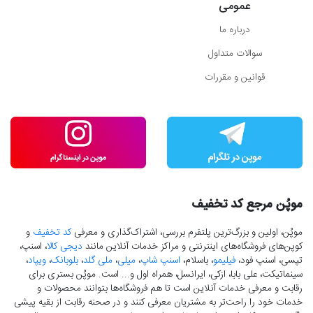
عمومی
درباره ما
سوالات متداول
قوانین و مقررات
موپُن مرجع کد تخفیف
موپُن، اولین و بزرگ‌ترین پلتفرم بررسی، اشتراک‌گذاری و معرفی
کد تخفیف
و
کوپن‌های فروشگاه‌های اینترنتی و مراکز خدمات آنلاین مانند
دیجی کالا
، اسنپ،
تپسی، اسنپ فود،
فیلیمو
، باسلام،
اسنپ شاپ
،
میلی
،
ملی گلد
،
بلوبانک
،
ویپاد
،
سینماتیکت، علی بابا، ازکی، ایرانسل، همراه اول و... است. موپُن بستری برای
رقابت و معرفی خدمات آنلاین است تا هم فروشگاه‌ها بتوانند محصولات و
خدمات خود را راحت‌تر به مشتریان معرفی کنند و در صحنه رقابت از بقیه پیشی