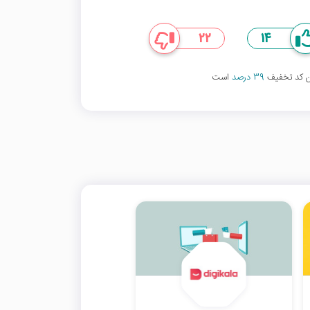
22
14
ین کد تخفیف
39 درصد
است