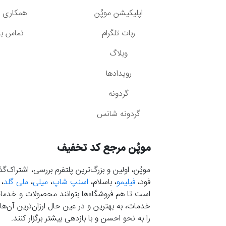
اپلیکیشن موپُن
همکاری با
ربات تلگرام
تماس با 
وبلاگ
رویدادها
گردونه
گردونه شانس
موپُن مرجع کد تخفیف
موپُن، اولین و بزرگ‌ترین پلتفرم بررسی، اشتراک‌
فود،
فیلیمو
، باسلام،
اسنپ شاپ
،
میلی
،
ملی گلد
،
است تا هم فروشگاه‌ها بتوانند محصولات و خدمات 
خدمات، به بهترین و در عین حال ارزان‌ترین آن‌ها 
را به نحو احسن و با بازدهی بیشتر برگزار کنند.