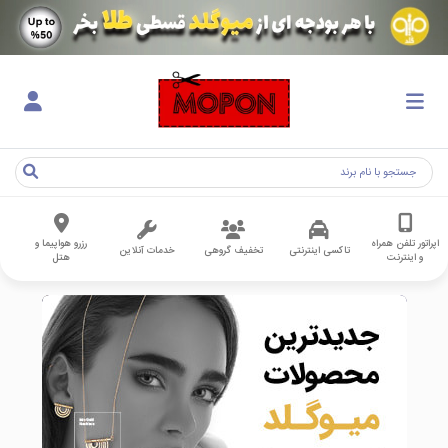
اپراتور تلفن همراه
رزرو هواپیما و
تاکسی اینترنتی
تخفیف گروهی
خدمات آنلاین
و اینترنت
هتل