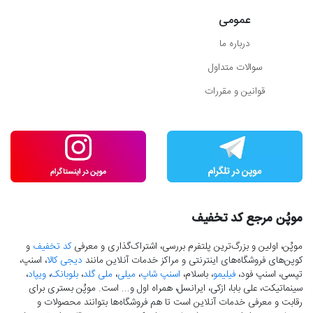
عمومی
درباره ما
سوالات متداول
قوانین و مقررات
موپُن مرجع کد تخفیف
موپُن، اولین و بزرگ‌ترین پلتفرم بررسی، اشتراک‌گذاری و معرفی
کد تخفیف
و
کوپن‌های فروشگاه‌های اینترنتی و مراکز خدمات آنلاین مانند
دیجی کالا
، اسنپ،
تپسی، اسنپ فود،
فیلیمو
، باسلام،
اسنپ شاپ
،
میلی
،
ملی گلد
،
بلوبانک
،
ویپاد
،
سینماتیکت، علی بابا، ازکی، ایرانسل، همراه اول و... است. موپُن بستری برای
رقابت و معرفی خدمات آنلاین است تا هم فروشگاه‌ها بتوانند محصولات و