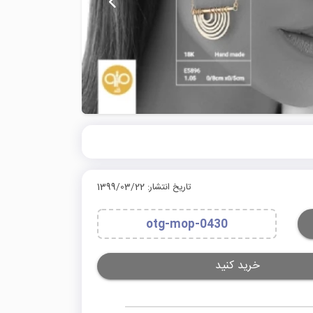
تاریخ انتشار: 1399/03/22
otg-mop-0430
خرید کنید