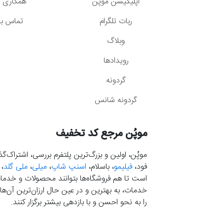
اپلیکیشن موپُن
همکاری با
ربات تلگرام
تماس با 
وبلاگ
رویدادها
گردونه
گردونه شانس
موپُن مرجع کد تخفیف
موپُن، اولین و بزرگ‌ترین پلتفرم بررسی، اشتراک‌
فود،
فیلیمو
، باسلام،
اسنپ شاپ
،
میلی
،
ملی گلد
،
است تا هم فروشگاه‌ها بتوانند محصولات و خدمات 
خدمات، به بهترین و در عین حال ارزان‌ترین آن‌ها 
را به نحو احسن و با بازدهی بیشتر برگزار کنند.