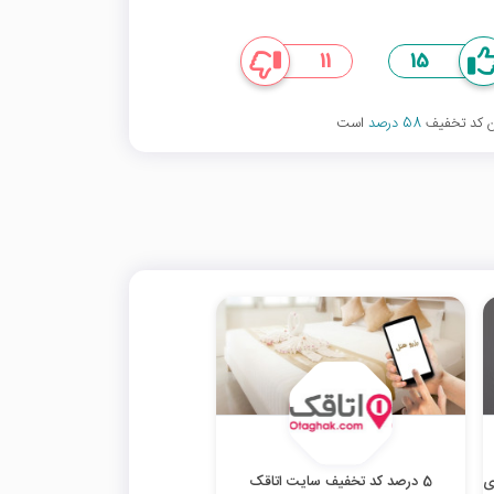
11
15
ین کد تخفیف
58 درصد
است
ی
5 درصد کد تخفیف سایت اتاقک